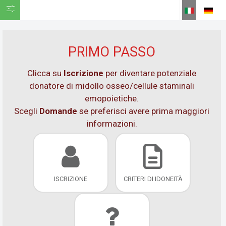
SHOW ICON ONLY
Seleziona la tua
PRIMO PASSO
Clicca su
Iscrizione
per diventare potenziale
donatore di midollo osseo/cellule staminali
emopoietiche.
Scegli
Domande
se preferisci avere prima maggiori
informazioni.
ISCRIZIONE
CRITERI DI IDONEITÀ